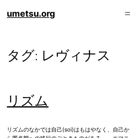
内
umetsu.org
容
を
ス
キ
ッ
タグ:
レヴィナス
プ
リズム
リズムのなかでは自己(soi)はもはやなく、自己か