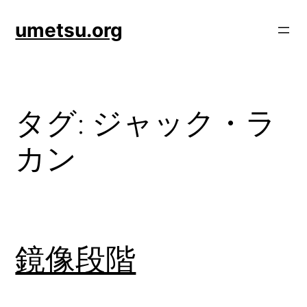
内
umetsu.org
容
を
ス
キ
ッ
タグ:
ジャック・ラ
プ
カン
鏡像段階