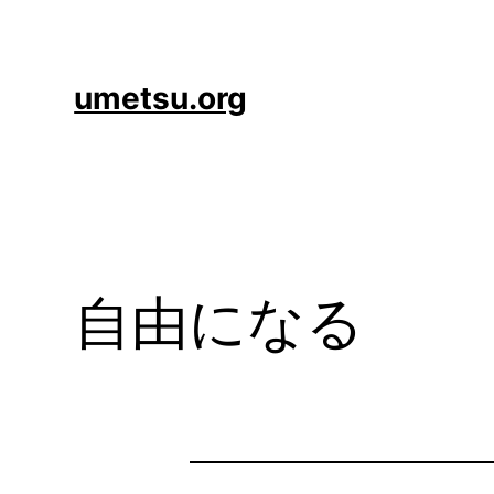
内
容
を
umetsu.org
ス
キ
ッ
プ
自由になる