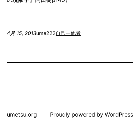
4月 15, 2013
ume222
自己ー他者
umetsu.org
Proudly powered by
WordPress