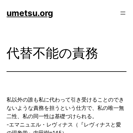
内
umetsu.org
容
を
ス
キ
ッ
代替不能の責務
プ
私以外の誰も私に代わって引き受けることのでき
ないような責務を担うという仕方で、私の唯一無
二性、私の同一性は基礎づけられる。
-エマニュエル・レヴィナス（『レヴィナスと愛
の現象学』内田樹p145）